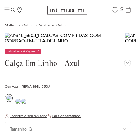
Mulher
Outlet
Vestuário Outlet
Saldo Leve 4 Pague 3
*
Calça Em Linho - Azul
Cor:
Azul
- REF.:
AI164L_550J
Tamanho: G