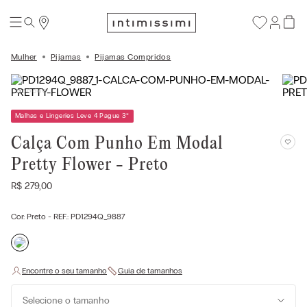
Mulher
Pijamas
Pijamas Compridos
Malhas e Lingeries Leve 4 Pague 3
*
Calça Com Punho Em Modal
Pretty Flower - Preto
R$
279
,
00
Cor:
Preto
- REF.:
PD1294Q_9887
Selecione o tamanho