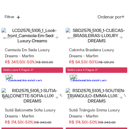
Ordenar por
Filtrar
Camisola Em Seda Luxury
Calcinha Brasileira Luxury
Dreams - Marfim
Dreams - Marfim
R$
349
,
50
(-
50%
)
R$
64
,
50
(-
50%
)
R$
699
,
00
R$
129
,
00
Saldo Leve 4 Pague 3
*
Saldo Leve 4 Pague 3
*
Sutiã Balconette Sofia Luxury
Sutiã Triângulo Emma Luxury
Dreams - Marfim
Dreams - Marfim
R$
174
,
50
(-
50%
)
R$
174
,
50
(-
50%
)
R$
349
,
00
R$
349
,
00