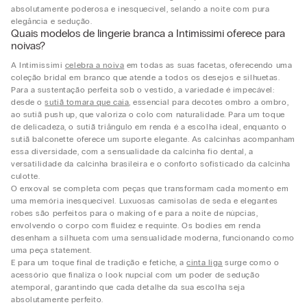
absolutamente poderosa e inesquecível, selando a noite com pura
elegância e sedução.
Quais modelos de lingerie branca a Intimissimi oferece para
noivas?
A Intimissimi
celebra a noiva
em todas as suas facetas, oferecendo uma
coleção bridal em branco que atende a todos os desejos e silhuetas.
Para a sustentação perfeita sob o vestido, a variedade é impecável:
desde o
sutiã tomara que caia
, essencial para decotes ombro a ombro,
ao sutiã push up, que valoriza o colo com naturalidade. Para um toque
de delicadeza, o sutiã triângulo em renda é a escolha ideal, enquanto o
sutiã balconette oferece um suporte elegante. As calcinhas acompanham
essa diversidade, com a sensualidade da calcinha fio dental, a
versatilidade da calcinha brasileira e o conforto sofisticado da calcinha
culotte.
O enxoval se completa com peças que transformam cada momento em
uma memória inesquecível. Luxuosas camisolas de seda e elegantes
robes são perfeitos para o making of e para a noite de núpcias,
envolvendo o corpo com fluidez e requinte. Os bodies em renda
desenham a silhueta com uma sensualidade moderna, funcionando como
uma peça statement.
E para um toque final de tradição e fetiche, a
cinta liga
surge como o
acessório que finaliza o look nupcial com um poder de sedução
atemporal, garantindo que cada detalhe da sua escolha seja
absolutamente perfeito.