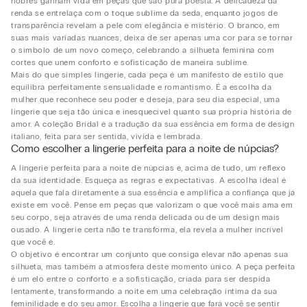
nobres ganham vida em peças que são pura poesia. A delicadeza da
renda se entrelaça com o toque sublime da seda, enquanto jogos de
transparência revelam a pele com elegância e mistério. O branco, em
suas mais variadas nuances, deixa de ser apenas uma cor para se tornar
o símbolo de um novo começo, celebrando a silhueta feminina com
cortes que unem conforto e sofisticação de maneira sublime.
Mais do que simples lingerie, cada peça é um manifesto de estilo que
equilibra perfeitamente sensualidade e romantismo. É a escolha da
mulher que reconhece seu poder e deseja, para seu dia especial, uma
lingerie que seja tão única e inesquecível quanto sua própria história de
amor. A coleção Bridal é a tradução da sua essência em forma de design
italiano, feita para ser sentida, vivida e lembrada.
Como escolher a lingerie perfeita para a noite de núpcias?
A lingerie perfeita para a noite de núpcias é, acima de tudo, um reflexo
da sua identidade. Esqueça as regras e expectativas. A escolha ideal é
aquela que fala diretamente à sua essência e amplifica a confiança que já
existe em você. Pense em peças que valorizam o que você mais ama em
seu corpo, seja através de uma renda delicada ou de um design mais
ousado. A lingerie certa não te transforma, ela revela a mulher incrível
que você é.
O objetivo é encontrar um conjunto que consiga elevar não apenas sua
silhueta, mas também a atmosfera deste momento único. A peça perfeita
é um elo entre o conforto e a sofisticação, criada para ser despida
lentamente, transformando a noite em uma celebração íntima da sua
feminilidade e do seu amor. Escolha a lingerie que fará você se sentir