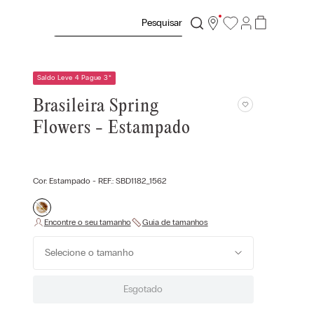
Pesquisar
Saldo Leve 4 Pague 3
*
Brasileira Spring
Flowers - Estampado
Cor:
Estampado
- REF.:
SBD1182_1562
Selecione o tamanho
Esgotado