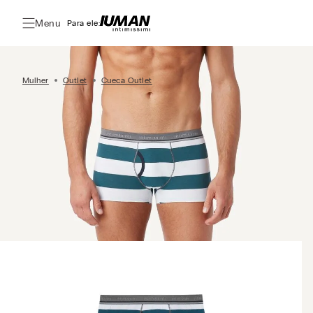
Menu
Para ele:
Mulher
Outlet
Cueca Outlet