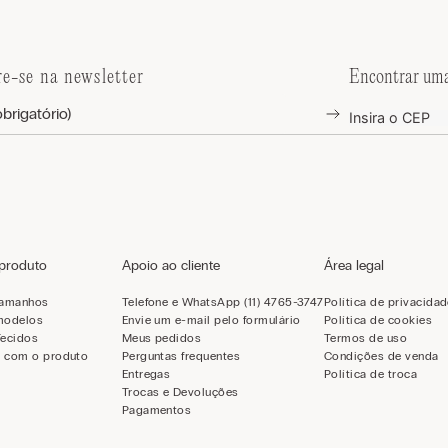
re-se na newsletter
Encontrar uma
 produto
Apoio ao cliente
Área legal
tamanhos
Telefone e WhatsApp (11) 4765-3747
Política de privacida
modelos
Envie um e-mail pelo formulário
Política de cookies
Tecidos
Meus pedidos
Termos de uso
 com o produto
Perguntas frequentes
Condições de venda
Entregas
Política de troca
Trocas e Devoluções
Pagamentos