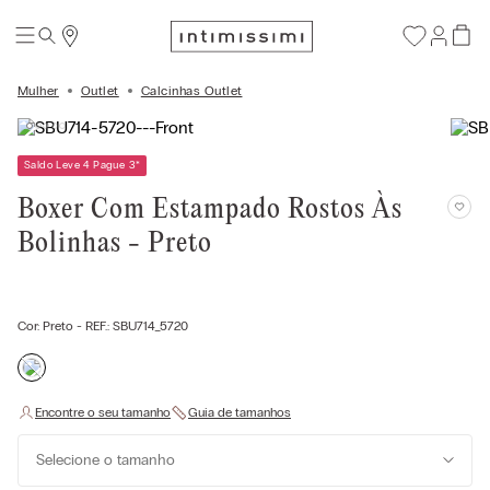
Mulher
Outlet
Calcinhas Outlet
Saldo Leve 4 Pague 3
*
Boxer Com Estampado Rostos Às
Bolinhas - Preto
Cor:
Preto
- REF.:
SBU714_5720
Selecione o tamanho