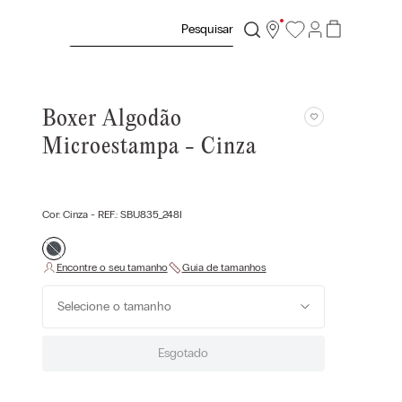
Pesquisar
Boxer Algodão
Microestampa - Cinza
Cor:
Cinza
- REF.:
SBU835_248I
Selecione o tamanho
Esgotado