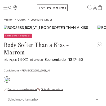
Mulher
Outlet
Vestuário Outlet
Saldo Leve 4 Pague 3
*
Body Softer Than a Kiss -
Marrom
(-
50%
)
Economia de
R$
174
,
50
R$
174
,
50
R$
349
,
00
Cor:
Marrom
- REF.:
BOD2583_502I_V4
Selecione o tamanho