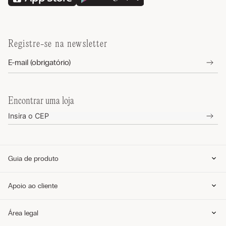
Registre-se na newsletter
Encontrar uma loja
Guia de produto
Guia de tamanhos
Apoio ao cliente
Guia de modelos
Guia de Tecidos
Cuidados com o produto
Telefone e WhatsApp (11) 4765-3745
Área legal
Envie um e-mail pelo formulário
Meus pedidos