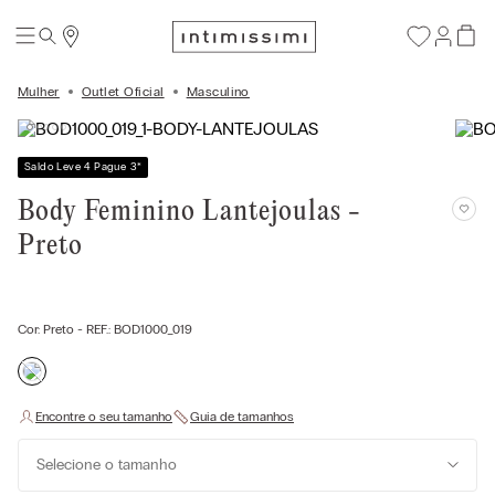
Mulher
Outlet Oficial
Masculino
Saldo Leve 4 Pague 3
*
Body Feminino Lantejoulas -
Preto
Cor:
Preto
- REF.:
BOD1000_019
Selecione o tamanho