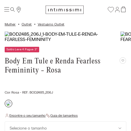
Mulher
Outlet
Vestuário Outlet
Saldo Leve 4 Pague 3
*
Body Em Tule e Renda Fearless
Femininity - Rosa
Cor:
Rosa
- REF.:
BOD2485_206J
Selecione o tamanho