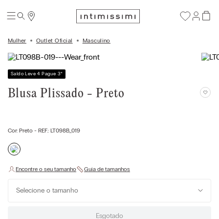
Mulher
Outlet Oficial
Masculino
Saldo Leve 4 Pague 3
*
Blusa Plissado - Preto
Cor:
Preto
- REF.:
LT098B_019
Selecione o tamanho
Esgotado