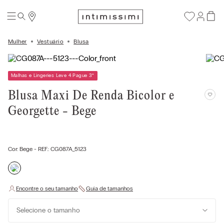
Mulher
Vestuário
Blusa
Malhas e Lingeries Leve 4 Pague 3
*
Blusa Maxi De Renda Bicolor e
Georgette - Bege
Cor:
Bege
- REF.:
CG087A_5123
Selecione o tamanho