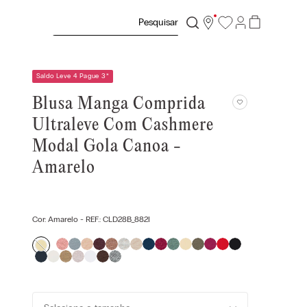
Pesquisar
Saldo Leve 4 Pague 3
*
Blusa Manga Comprida
Ultraleve Com Cashmere
Modal Gola Canoa -
Amarelo
Cor:
Amarelo
- REF.:
CLD28B_882I