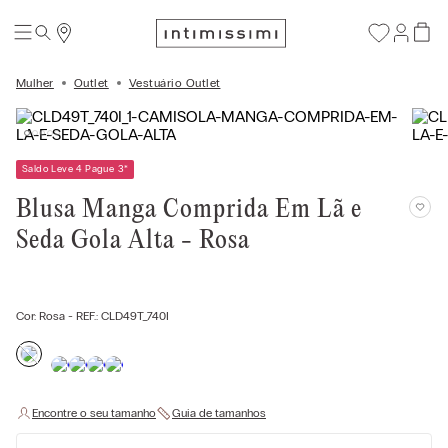
Mulher
Outlet
Vestuário Outlet
Saldo Leve 4 Pague 3
*
Blusa Manga Comprida Em Lã e
Seda Gola Alta - Rosa
Cor:
Rosa
- REF.:
CLD49T_740I