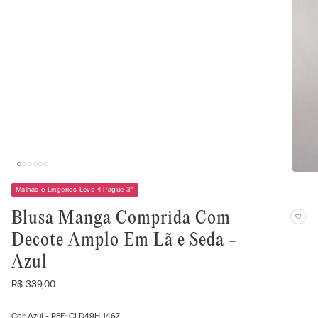
Malhas e Lingeries Leve 4 Pague 3
*
Blusa Manga Comprida Com
Decote Amplo Em Lã e Seda -
Azul
R$
339
,
00
Cor:
Azul
- REF.:
CLD49H_1467