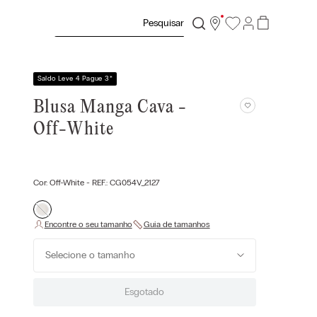
Pesquisar
Saldo Leve 4 Pague 3
*
Blusa Manga Cava -
Off-White
Cor:
Off-White
- REF.:
CG054V_2127
Selecione o tamanho
Esgotado