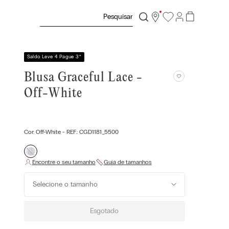
Pesquisar
Saldo Leve 4 Pague 3
*
Blusa Graceful Lace -
Off-White
Cor:
Off-White
- REF.:
CGD1181_5500
Selecione o tamanho
Esgotado