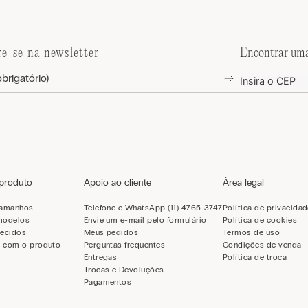
re-se na newsletter
Encontrar uma
 produto
Apoio ao cliente
Área legal
tamanhos
Telefone e WhatsApp (11) 4765-3747
Política de privacida
modelos
Envie um e-mail pelo formulário
Política de cookies
Tecidos
Meus pedidos
Termos de uso
 com o produto
Perguntas frequentes
Condições de venda
Entregas
Política de troca
Trocas e Devoluções
Pagamentos