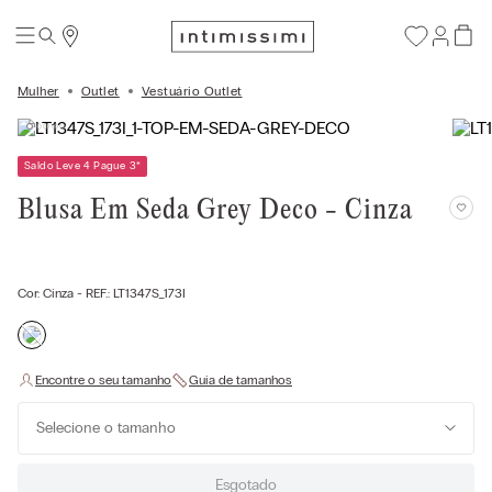
Mulher
Outlet
Vestuário Outlet
Saldo Leve 4 Pague 3
*
Blusa Em Seda Grey Deco - Cinza
Cor:
Cinza
- REF.:
LT1347S_173I
Selecione o tamanho
Esgotado