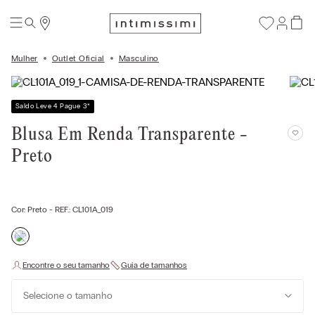
Mulher
Outlet Oficial
Masculino
Saldo Leve 4 Pague 3
*
Blusa Em Renda Transparente -
Preto
Cor:
Preto
- REF.:
CL101A_019
Selecione o tamanho