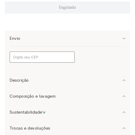
Esgotado
Envio
Descrição
Blusa de alças largas em viscose, enriquecido com aplicação de
Composição e lavagem
georgete bordado com padrão de flores no decote e na base.
Sustentabilidade
Lavar à mão separadamente em água fria
Saiba mais
sobre as qualidades e características ambientais dos
Não utilizar produto de branqueamento.
Trocas e devoluções
produtos.
Não centrifugar.