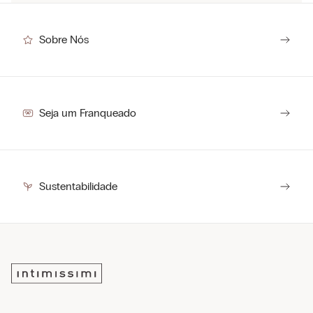
Para realizar uma troca ou devolução basta clicar
aqui
e seguir os
Você sabia que 94% dos itens são produzidos em nossas fábricas?
procedimentos.
Sempre tivemos o compromisso de manter um controle rigoroso da
Passar a ferro frio se for necessário
cadeia de produção, respeitando as pessoas que dela fazem parte.
Sobre Nós
O prazo para devolução é de 7 dias corridos a partir da data de entrega.
Não lavar a seco
Pode secar no varal
O prazo para troca é de até 30 dias corridos a partir da data de entrega.
MADE FOR INTIMISSIMI
Centro logístico:
VALLESE, ITÁLIA
Seja um Franqueado
Sustentabilidade