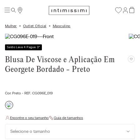
Mulher
Outlet Oficial
Masculino
Saldo Leve 4 Pague 3
*
Blusa De Viscose e Aplicação Em
Georgete Bordado - Preto
Cor:
Preto
- REF.:
CG096E_019
Selecione o tamanho