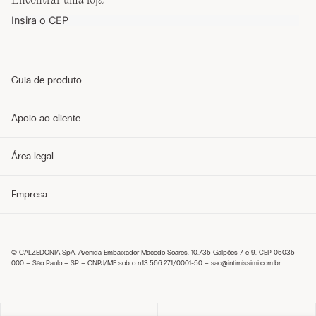
Guia de produto
Guia de tamanhos
Apoio ao cliente
Guia de modelos
Guia de Tecidos
Cuidados com o produto
Telefone e WhatsApp (11) 4765-3745
Área legal
Envie um e-mail pelo formulário
Meus pedidos
Perguntas frequentes
Política de privacidade
Empresa
Entregas
Política de cookies
Trocas e Devoluções
Envie um e-mail pelo formulário
Pagamentos
Condições de venda
Sobre nós
Política de troca
Seja um franqueado
Trabalhe conosco
© CALZEDONIA SpA, Avenida Embaixador Macedo Soares, 10.735 Galpões 7 e 9, CEP 05035-
Encontre uma loja
000 – São Paulo – SP – CNPJ/MF sob o n.13.566.271/0001-50 –
sac@intimissimi.com.br