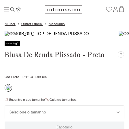
Mulher
Outlet Oficial
Masculino
sem tag
*
Blusa De Renda Plissado - Preto
Cor:
Preto
- REF.:
CG101B_019
Selecione o tamanho
Esgotado