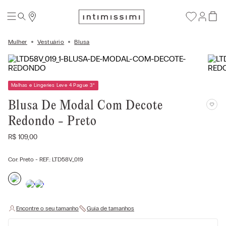
Mulher
Vestuário
Blusa
Malhas e Lingeries Leve 4 Pague 3
*
Blusa De Modal Com Decote
Redondo - Preto
R$
109
,
00
Cor:
Preto
- REF.:
LTD58V_019