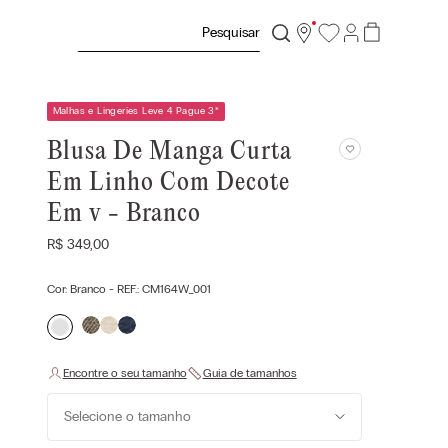
Pesquisar
Malhas e Lingeries Leve 4 Pague 3
*
Blusa De Manga Curta
Em Linho Com Decote
Em v - Branco
R$
349
,
00
Cor:
Branco
- REF.:
CM164W_001
Selecione o tamanho