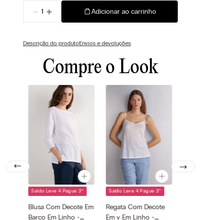
－
＋
Adicionar ao carrinho
Descrição do produto
Envios e devoluções
Compre o Look
Saldo Leve 4 Pague 3
*
Saldo Leve 4 Pague 3
*
Cor selecionada
Cor selecionada
Branco - 001 -
Branco - 001 -
Blusa Com Decote Em
Regata Com Decote
Bianco
Bianco
Barco Em Linho -
Em v Em Linho -