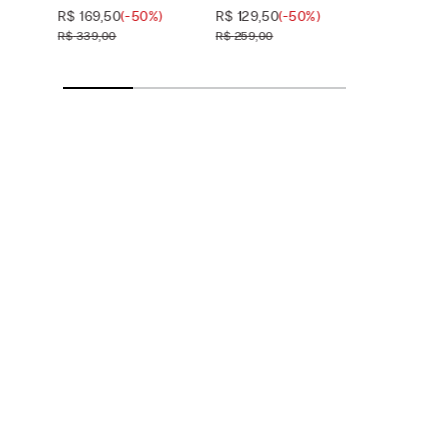
Tamanho
Tamanho
—
—
Branco
Branco
R$
169
,
50
(-
50%
)
R$
129
,
50
(-
50%
)
selecionado
selecionado
R$
339
,
00
R$
259
,
00
M
P
M
P
G
G