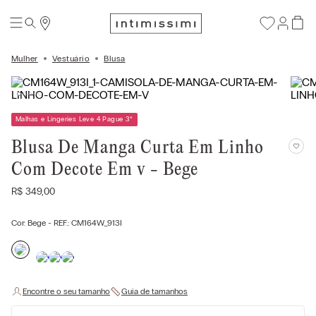
Mulher
Vestuário
Blusa
Malhas e Lingeries Leve 4 Pague 3
*
Blusa De Manga Curta Em Linho
Com Decote Em v - Bege
R$
349
,
00
Cor:
Bege
- REF.:
CM164W_913I