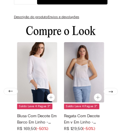
Descrição do produto
Envios e devoluções
Compre o Look
Saldo Leve 4 Pague 3
*
Saldo Leve 4 Pague 3
*
Cor selecionada
Cor selecionada
Branco - 001 -
Branco - 001 -
Blusa Com Decote Em
Regata Com Decote
Bianco
Bianco
Barco Em Linho -
Em v Em Linho -
Tamanho
Tamanho
—
—
Branco
Branco
R$
169
,
50
(-
50%
)
R$
129
,
50
(-
50%
)
selecionado
selecionado