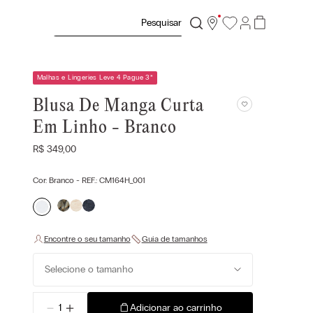
Pesquisar
Malhas e Lingeries Leve 4 Pague 3
*
Blusa De Manga Curta
Em Linho - Branco
R$
349
,
00
Cor:
Branco
- REF.:
CM164H_001
Selecione o tamanho
－
＋
Adicionar ao carrinho