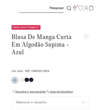
Pesquisar
Saldo Leve 4 Pague 3
*
Blusa De Manga Curta
Em Algodão Supima -
Azul
Cor:
Azul
- REF.:
CMD12O_883I
Selecione o tamanho