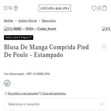
Mulher
Outlet Oficial
Masculino
Saldo Leve 4 Pague 3
*
Blusa De Manga Comprida Pied
De Poule - Estampado
Cor:
Estampado
- REF.:
CL088E_5110
Selecione o tamanho