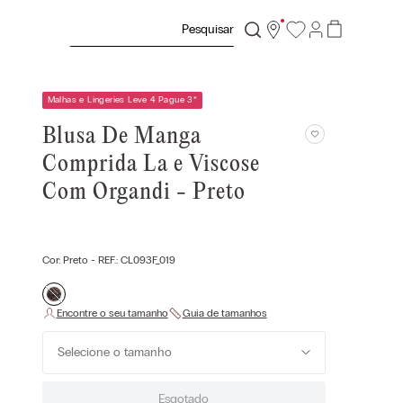
Pesquisar
Malhas e Lingeries Leve 4 Pague 3
*
Blusa De Manga
Comprida La e Viscose
Com Organdi - Preto
Cor:
Preto
- REF.:
CL093F_019
Selecione o tamanho
Esgotado