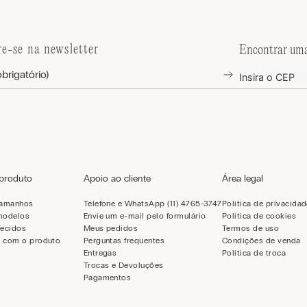
re-se na newsletter
Encontrar uma
 produto
Apoio ao cliente
Área legal
tamanhos
Telefone e WhatsApp (11) 4765-3747
Política de privacida
modelos
Envie um e-mail pelo formulário
Política de cookies
Tecidos
Meus pedidos
Termos de uso
 com o produto
Perguntas frequentes
Condições de venda
Entregas
Política de troca
Trocas e Devoluções
Pagamentos