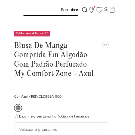
Pesquisar
Saldo Leve 4 Pague 3
*
Blusa De Manga
Comprida Em Algodão
Com Padrão Perfurado
My Comfort Zone - Azul
Cor:
Azul
- REF.:
CLD889A_900I
Selecione o tamanho