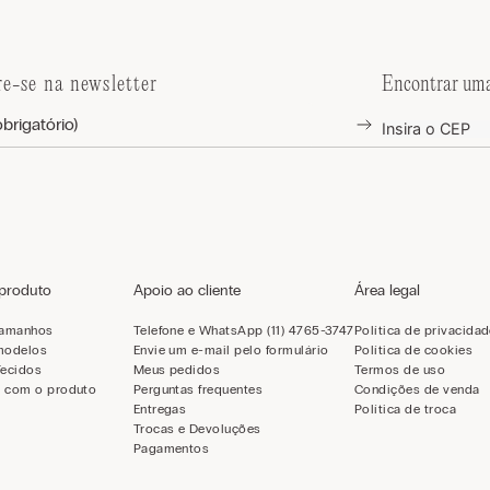
re-se na newsletter
Encontrar uma
 produto
Apoio ao cliente
Área legal
tamanhos
Telefone e WhatsApp (11) 4765-3747
Política de privacida
modelos
Envie um e-mail pelo formulário
Política de cookies
Tecidos
Meus pedidos
Termos de uso
 com o produto
Perguntas frequentes
Condições de venda
Entregas
Política de troca
Trocas e Devoluções
Pagamentos