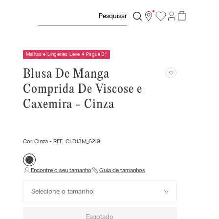
Pesquisar
Malhas e Lingeries Leve 4 Pague 3
*
Blusa De Manga
Comprida De Viscose e
Caxemira - Cinza
Cor:
Cinza
- REF.:
CLD13M_6219
Selecione o tamanho
Esgotado