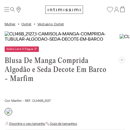
Mulher
Outlet
Vestuário Outlet
Saldo Leve 4 Pague 3
*
Blusa De Manga Comprida
Algodão e Seda Decote Em Barco
- Marfim
Cor:
Marfim
- REF.:
CL146B_2127