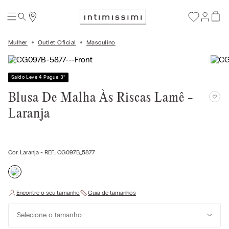
Mulher
Outlet Oficial
Masculino
Saldo Leve 4 Pague 3
*
Blusa De Malha Às Riscas Lamê -
Laranja
Cor:
Laranja
- REF.:
CG097B_5877
Selecione o tamanho