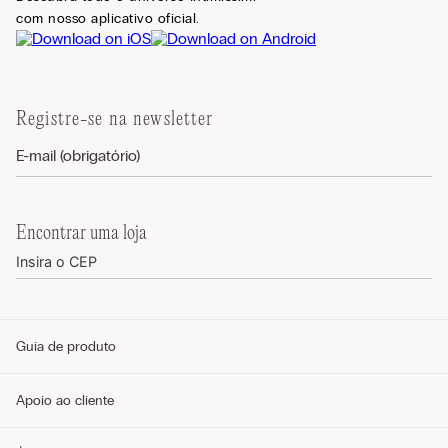
com nosso aplicativo oficial.
Registre-se na newsletter
Encontrar uma loja
Guia de produto
Guia de tamanhos
Apoio ao cliente
Guia de modelos
Guia de Tecidos
Cuidados com o produto
Telefone e WhatsApp (11) 4765-3745