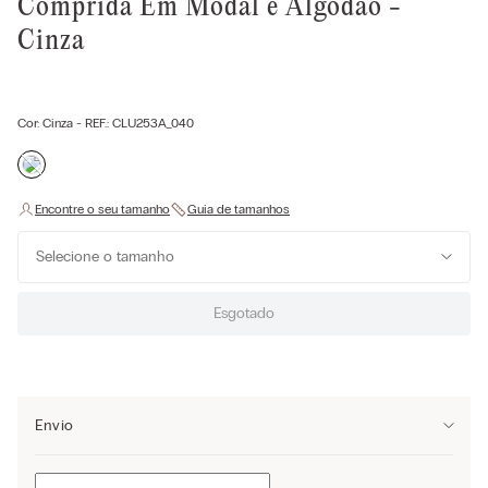
Comprida Em Modal e Algodão -
Cinza
Cor:
Cinza
- REF.:
CLU253A_040
Selecione o tamanho
Esgotado
Envio