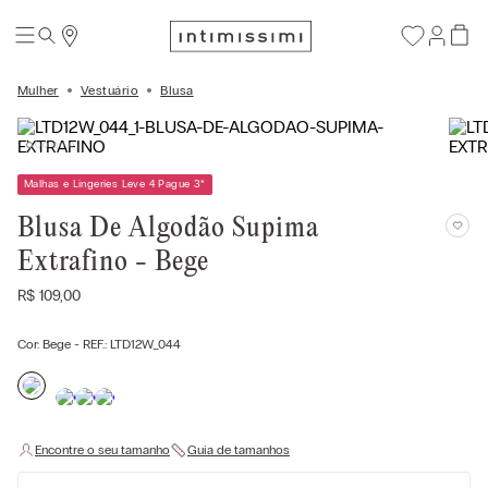
Mulher
Vestuário
Blusa
Malhas e Lingeries Leve 4 Pague 3
*
Blusa De Algodão Supima
Extrafino - Bege
R$
109
,
00
Cor:
Bege
- REF.:
LTD12W_044