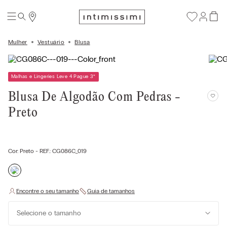
Mulher
Vestuário
Blusa
Malhas e Lingeries Leve 4 Pague 3
*
Blusa De Algodão Com Pedras -
Preto
Cor:
Preto
- REF.:
CG086C_019
Selecione o tamanho