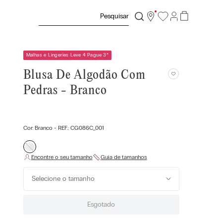
Pesquisar
Malhas e Lingeries Leve 4 Pague 3
*
Blusa De Algodão Com
Pedras - Branco
Cor:
Branco
- REF.:
CG086C_001
Selecione o tamanho
Esgotado