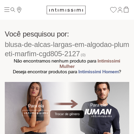
blusa-de-alcas-largas-em-algodao-plum
eti-marfim-cgd805-2127
Não encontramos nenhum produto para
Intimissimi
Mulher
Deseja encontrar produtos para
Intimissimi
Homem
?
Para ele
Para ela
Trocar de gênero