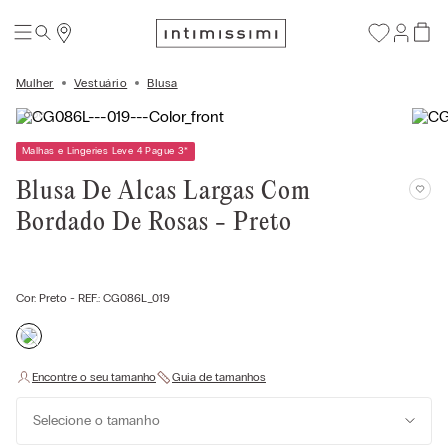
Mulher
Vestuário
Blusa
Malhas e Lingeries Leve 4 Pague 3
*
Blusa De Alcas Largas Com
Bordado De Rosas - Preto
Cor:
Preto
- REF.:
CG086L_019
Selecione o tamanho