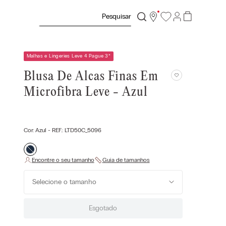
Pesquisar
Malhas e Lingeries Leve 4 Pague 3
*
Blusa De Alcas Finas Em
Microfibra Leve - Azul
Cor:
Azul
- REF.:
LTD50C_5096
Selecione o tamanho
Esgotado