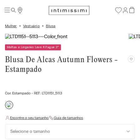
Mulher
Vestuário
Blusa
Malhas e Lingeries Leve 4 Pague 3
*
Blusa De Alcas Autumn Flowers -
Estampado
Cor:
Estampado
- REF.:
LTD1151_5113
Selecione o tamanho