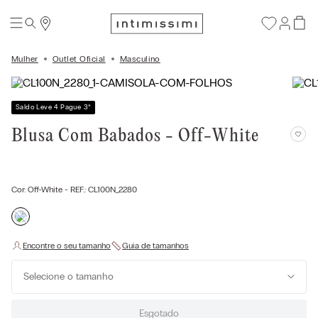
Mulher
Outlet Oficial
Masculino
Saldo Leve 4 Pague 3
*
Blusa Com Babados - Off-White
Cor:
Off-White
- REF.:
CL100N_2280
Selecione o tamanho
Esgotado