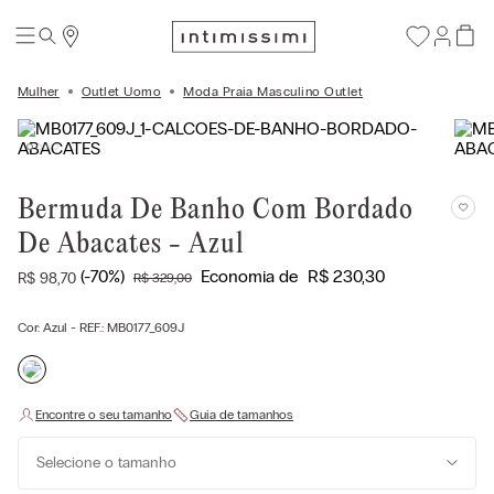
Mulher
Outlet Uomo
Moda Praia Masculino Outlet
Bermuda De Banho Com Bordado
De Abacates - Azul
(-
70%
)
Economia de
R$
230
,
30
R$
98
,
70
R$
329
,
00
Cor:
Azul
- REF.:
MB0177_609J
Selecione o tamanho