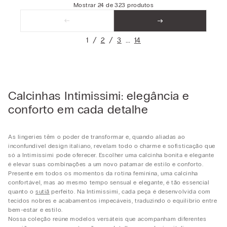
Mostrar
24
de
323
produtos
1
2
3
14
Calcinhas Intimissimi: elegância e
conforto em cada detalhe
As lingeries têm o poder de transformar e, quando aliadas ao
inconfundível design italiano, revelam todo o charme e sofisticação que
só a Intimissimi pode oferecer. Escolher uma calcinha bonita e elegante
é elevar suas combinações a um novo patamar de estilo e conforto.
Presente em todos os momentos da rotina feminina, uma calcinha
confortável, mas ao mesmo tempo sensual e elegante, é tão essencial
quanto o
sutiã
perfeito. Na Intimissimi, cada peça é desenvolvida com
tecidos nobres e acabamentos impecáveis, traduzindo o equilíbrio entre
bem-estar e estilo.
Nossa coleção reúne modelos versáteis que acompanham diferentes