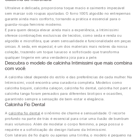
Ultraleve e delicada, proporciona toque macio e caimento impecável
sem marcar sob roupas ajustadas. O forro 100% algodão no entrepernas
garante ainda mais conforto, tornando-a prática e essencial para o
guarda-roupa feminino moderno.
E para quem deseja elevar ainda mais a experiência, a Intimissimi
oferece combinações exclusivas de tecidos, como seda e renda ou
algodão e microfibra, que unem sensualidade e funcionalidade em peças
únicas. A seda, em especial, é um dos materiais mais nobres da nossa
coleção, trazendo um toque luxuoso e sofisticado que transforma
qualquer lingerie em uma verdadeira joia para a pele.
Descubra o modelo de calcinha Intimissimi que mais combina
com você:
A calcinha ideal depende do estilo e das preferências de cada mulher. Na
Intimissimi, você encontra uma curadoria completa. Modelos como
calcinha biquíni, calcinha caleçon, calcinha fio dental, calcinha hot pant e
calcinha tanga foram pensados para diferentes biotipos e ocasiões,
garantindo sempre a sensação de bem-estar e elegância.
Calcinha Fio Dental
A
calcinha fio dental
é sinônimo de charme e sensualidade. O recorte
profundo na parte de trás é essencial para criar uma ilusão de bumbum
mais volumoso. Além de modelar o corpo feminino, a peça possui o
requinte e a sofisticação do design italiano da Intimissimi.
Com laterais de fio duplo ou apenas uma tirinha, o modelo é pequeno na