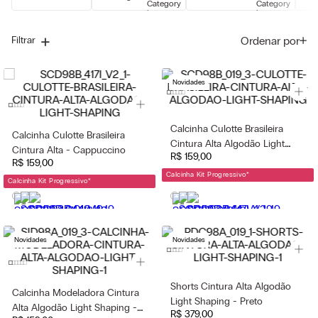
Ordenar por
Filtrar
Novidades
Calcinha Culotte Brasileira
Calcinha Culotte Brasileira
Cintura Alta Algodão Light
Cintura Alta - Cappuccino
R$
159
,
00
Shaping - Preto
R$
159
,
00
Calcinha Kit Progressivo
*
Calcinha Kit Progressivo
*
Novidades
Novidades
Shorts Cintura Alta Algodão
Calcinha Modeladora Cintura
Light Shaping - Preto
Alta Algodão Light Shaping -
R$
379
,
00