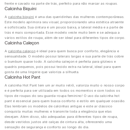
frente e cavado na parte de trás, perfeito para não marcar as roupas.
Calcinha Biquíni
A
calcinha biquíni
é uma das queridinhas das mulheres contemporâneas.
Este modelo aprimora seu visual, proporcionando uma estética atraente
e sofisticada. Sua cintura é um pouco baixa, a lateral média e a parte de
trás é mais comportada. Esse modelo veste muito bem e se adequa a
vários estilos de roupa, além de ser ideal para diferentes tipos de corpo.
Calcinha Caleçon
A
calcinha caleçon
é ideal para quem busca por conforto, elegância e
sensualidade. O modelo possui laterais largas e sua parte de trás cobre
o bumbum quase todo. A calcinha caleçon é perfeita para glúteos e
quadris pequenos, pois possui tecido extra na lateral, ideal para quem
gosta de uma lingerie que valoriza a silhueta.
Calcinha Hot Pant
A calcinha Hot Pant tem um ar muito retrô, valoriza muito o nosso corpo
e é perfeita para ser utilizada em todos os momentos e com todos os
tipos de roupas do seu guarda-roupa feminino! O uso da calcinha hot
pant é essencial para quem busca conforto e estilo em qualquer ocasião.
Elas lembram os modelos de calcinhas antigas e este ar clássico
conquista muitas mulheres e transmite toda a elegância que elas
desejam. Além disso, são adequadas para diferentes tipos de roupa,
desde vestidos justos até calças de cintura alta, oferecendo uma
sensação de segurança e conforto ao longo do dia.