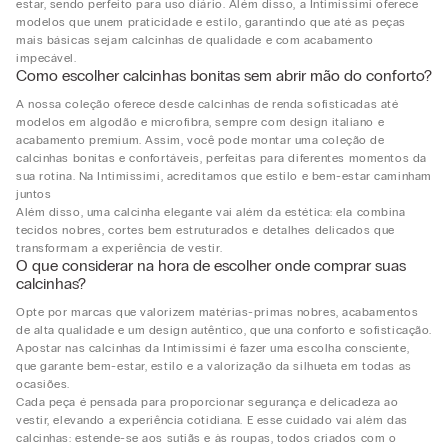
estar, sendo perfeito para uso diário. Além disso, a Intimissimi oferece
modelos que unem praticidade e estilo, garantindo que até as peças
mais básicas sejam calcinhas de qualidade e com acabamento
impecável.
Como escolher calcinhas bonitas sem abrir mão do conforto?
A nossa coleção oferece desde calcinhas de renda sofisticadas até
modelos em algodão e microfibra, sempre com design italiano e
acabamento premium. Assim, você pode montar uma coleção de
calcinhas bonitas e confortáveis, perfeitas para diferentes momentos da
sua rotina. Na Intimissimi, acreditamos que estilo e bem-estar caminham
juntos
Além disso, uma calcinha elegante vai além da estética: ela combina
tecidos nobres, cortes bem estruturados e detalhes delicados que
transformam a experiência de vestir.
O que considerar na hora de escolher onde comprar suas
calcinhas?
Opte por marcas que valorizem matérias-primas nobres, acabamentos
de alta qualidade e um design autêntico, que una conforto e sofisticação.
Apostar nas calcinhas da Intimissimi é fazer uma escolha consciente,
que garante bem-estar, estilo e a valorização da silhueta em todas as
ocasiões.
Cada peça é pensada para proporcionar segurança e delicadeza ao
vestir, elevando a experiência cotidiana. E esse cuidado vai além das
calcinhas: estende-se aos sutiãs e às roupas, todos criados com o