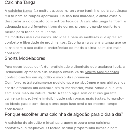
Calcinha Tanga
A
calcinha tanga
faz muito sucesso no universo feminino, pois se adequa
muito bem às roupas apertadas. Ela não fica marcada, e ainda evita o
desconforto do contato com outros tecidos. A calcinha tanga também é
adequada para diferentes tipos de corpo, proporcionando conforto e
beleza para todas as mulheres.
Os modelos mais clássicos são ideais para as mulheres que apreciam
conforto e liberdade de movimentos. Escolha uma calcinha tanga que se
alinhe com o seu estilo e preferências de moda e sinta-se muito mais
confiante.
Shorts Modeladores
Para quem busca conforto, praticidade e discrição sob qualquer look, a
Intimissimi apresenta sua coleção exclusiva de
Shorts Modeladores
confeccionados em algodão e microfibra premium.
Com forro estrategicamente posicionado no abdômen e nos glúteos, os
shorts oferecem um delicado efeito modelador, valorizando a silhueta
sem abrir mão da naturalidade. A tecnologia sem costuras garante
caimento impecável e invisibilidade sob roupas mais justas, tornando-
os ideais para quem deseja uma peça funcional e ao mesmo tempo
sofisticada.
Por que escolher uma calcinha de algodão para o dia a dia?
A calcinha de algodão é ideal para quem procura uma calcinha
confortável e respirável. O tecido natural proporciona leveza e bem-