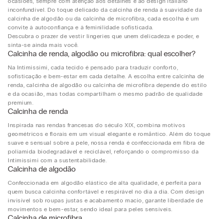
ocasiões, sempre com atenção aos detalhes e ao design italiano
inconfundível. Do toque delicado da calcinha de renda à suavidade da
calcinha de algodão ou da calcinha de microfibra, cada escolha é um
convite à autoconfiança e à feminilidade sofisticada.
Descubra o prazer de vestir lingeries que unem delicadeza e poder, e
sinta-se ainda mais você.
Calcinha de renda, algodão ou microfibra: qual escolher?
Na Intimissimi, cada tecido é pensado para traduzir conforto,
sofisticação e bem-estar em cada detalhe. A escolha entre calcinha de
renda, calcinha de algodão ou calcinha de microfibra depende do estilo
e da ocasião, mas todas compartilham o mesmo padrão de qualidade
premium.
Calcinha de renda
Inspirada nas rendas francesas do século XIX, combina motivos
geométricos e florais em um visual elegante e romântico. Além do toque
suave e sensual sobre a pele, nossa renda é confeccionada em fibra de
poliamida biodegradável e reciclável, reforçando o compromisso da
Intimissimi com a sustentabilidade.
Calcinha de algodão
Confeccionada em algodão elástico de alta qualidade, é perfeita para
quem busca calcinha confortável e respirável no dia a dia. Com design
invisível sob roupas justas e acabamento macio, garante liberdade de
movimentos e bem-estar, sendo ideal para peles sensíveis.
Calcinha de microfibra