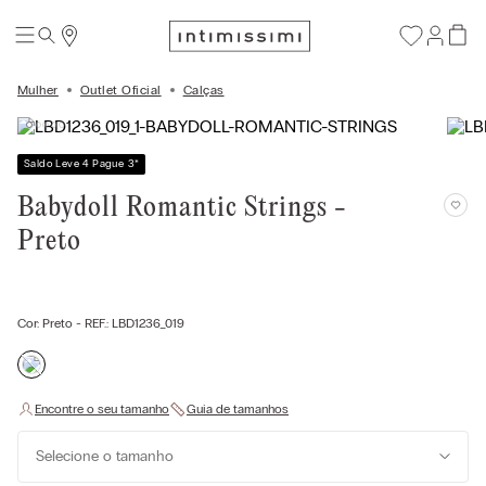
Mulher
Outlet Oficial
Calças
Saldo Leve 4 Pague 3
*
Babydoll Romantic Strings -
Preto
Cor:
Preto
- REF.:
LBD1236_019
Selecione o tamanho