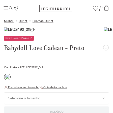
Mulher
Outlet
Pijamas Outlet
Saldo Leve 4 Pague 3
*
Babydoll Love Cadeau - Preto
Cor:
Preto
- REF.:
LBD2492_019
Selecione o tamanho
Esgotado