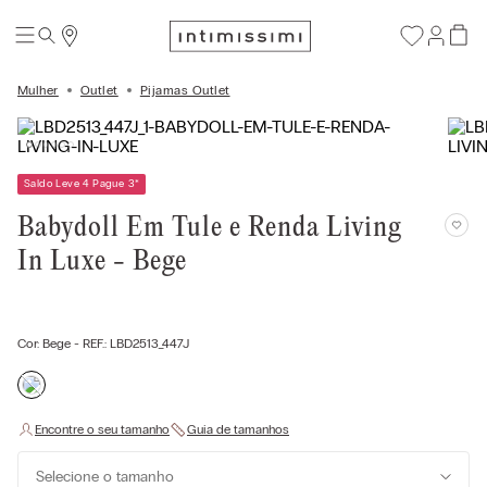
Mulher
Outlet
Pijamas Outlet
Saldo Leve 4 Pague 3
*
Babydoll Em Tule e Renda Living
In Luxe - Bege
Cor:
Bege
- REF.:
LBD2513_447J
Selecione o tamanho