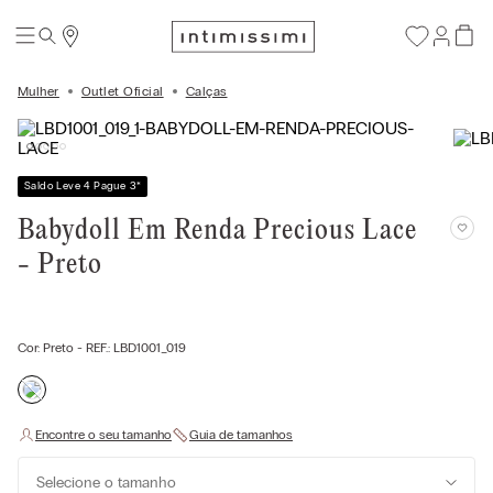
Mulher
Outlet Oficial
Calças
Saldo Leve 4 Pague 3
*
Babydoll Em Renda Precious Lace
- Preto
Cor:
Preto
- REF.:
LBD1001_019
Selecione o tamanho