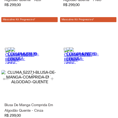
R$
299
,
00
R$
299
,
00
Masculino Kit Progressivo
*
Masculino Kit Progressivo
*
Blusa De Manga Comprida Em
Algodão Quente - Cinza
R$
299
,
00